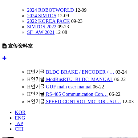
2024 ROBOTWORLD
12-09
2024 SIMTOS
12-09
2022 KOREA PACK
09-23
SIMTOS 2022
09-23
SF+AW 2021
12-08
宣传资料室
H
인기글
BLDC BRAKE / ENCODER / …
03-24
H
인기글
ModBusRTU_BLDC_MANUAL
06-22
H
인기글
GUF main user manual
06-22
H
인기글
RS-485 Communication Con…
06-22
H
인기글
SPEED CONTROL MOTOR - SU…
12-03
KOR
ENG
JAP
CHI