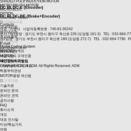
SHADED POLE INDUCTION MOTOR
MICRO BRUSH MOTOR
DC BLDC-E (Encoder)
MICRO BLDC
OPTION
DC BLDC-BE (Brake+Encoder)
Gearhead+Motor
GGM대리점
Contacts
국내대리점
대표 : 이영식 사업자등록번호 : 740-81-00242
해외대리점
본사 / 제1공장 : 경기도 부천시 원미구 옥산로 226 (도당동 161-3) TEL :
032-684-7
주요매출처
제2공장 : 경기도 부천시 원미구 옥산로 180 (도당동 272-7) TEL :
032-664-7790
FA
기술정보
E-mail
Model Coding System
ggm@ggm.co.kr
MOTOR의 개요
INTRANET
MOTOR의 규격인증
이용약관
MOTOR의 구조
개인정보처리방침
GEAR HEAD의 개요
Copyright
©
2019
GGM
. All Rights Reserved.
ADM
허용부하관성
MOTOR용량 계산법
고객지원
기술자료
온라인 문의
온라인 견적
공지사항
FAQ
회사소개
개요
대표 인사말
미션/핵심가치
연혁