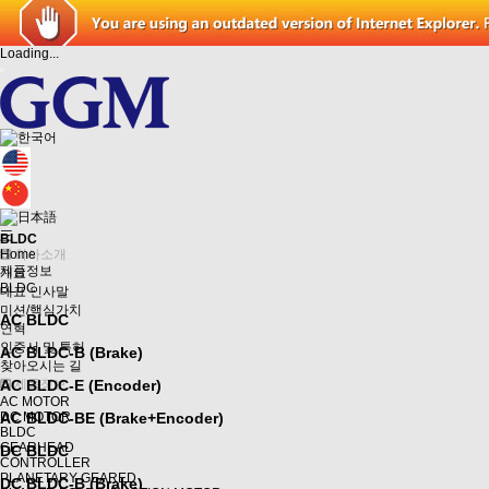
Loading...
三
BLDC
Home
회사소개
제품정보
개요
BLDC
대표 인사말
미션/핵심가치
AC BLDC
연혁
인증서 및 특허
AC BLDC-B (Brake)
찾아오시는 길
AC BLDC-E (Encoder)
제품정보
AC MOTOR
DC MOTOR
AC BLDC-BE (Brake+Encoder)
BLDC
GEARHEAD
DC BLDC
CONTROLLER
PLANETARY GEARED
DC BLDC-B (Brake)