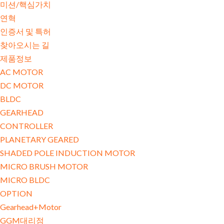
미션/핵심가치
연혁
인증서 및 특허
찾아오시는 길
제품정보
AC MOTOR
DC MOTOR
BLDC
GEARHEAD
CONTROLLER
PLANETARY GEARED
SHADED POLE INDUCTION MOTOR
MICRO BRUSH MOTOR
MICRO BLDC
OPTION
Gearhead+Motor
GGM대리점