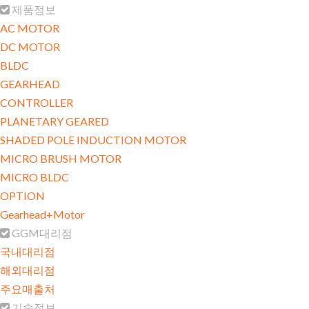
제품정보
AC MOTOR
DC MOTOR
BLDC
GEARHEAD
CONTROLLER
PLANETARY GEARED
SHADED POLE INDUCTION MOTOR
MICRO BRUSH MOTOR
MICRO BLDC
OPTION
Gearhead+Motor
GGM대리점
국내대리점
해외대리점
주요매출처
기술정보