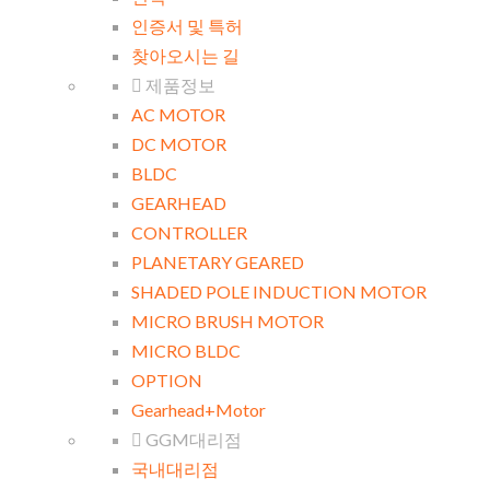
인증서 및 특허
찾아오시는 길
제품정보
AC MOTOR
DC MOTOR
BLDC
GEARHEAD
CONTROLLER
PLANETARY GEARED
SHADED POLE INDUCTION MOTOR
MICRO BRUSH MOTOR
MICRO BLDC
OPTION
Gearhead+Motor
GGM대리점
국내대리점